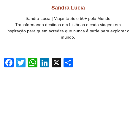
Sandra Lucia
Sandra Lucia | Viajante Solo 50+ pelo Mundo
Transformando destinos em histórias e cada viagem em
inspiração para quem acredita que nunca é tarde para explorar o
mundo.
F
T
W
Li
X
S
a
wi
h
n
h
c
tt
at
k
ar
e
er
s
e
e
b
A
dI
o
p
n
o
p
k