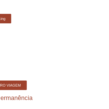
king
RO VIAGEM
Permanência