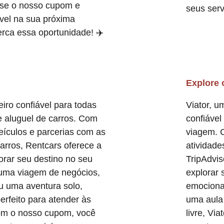
Use o nosso cupom e
seus serv
vel na sua próxima
rca essa oportunidade! ✈️
Explore 
iro confiável para todas
Viator, u
 aluguel de carros. Com
confiável
ículos e parcerias com as
viagem. 
carros, Rentcars oferece a
atividade
orar seu destino no seu
TripAdvis
a uma viagem de negócios,
explorar 
u uma aventura solo,
emociona
erfeito para atender às
uma aula 
om o nosso cupom, você
livre, Vi