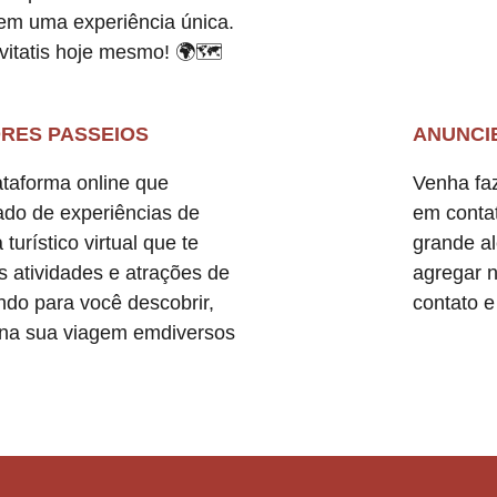
em uma experiência única.
itatis hoje mesmo! 🌍🗺️
ORES PASSEIOS
ANUNCI
ataforma online que
Venha fa
do de experiências de
em contat
urístico virtual que te
grande a
 atividades e atrações de
agregar 
ndo para você descobrir,
contato e
 na sua viagem emdiversos