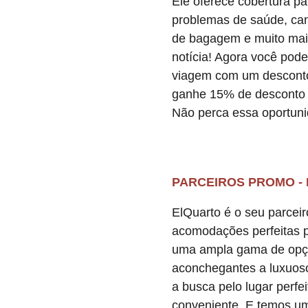
Ele oferece cobertura p
problemas de saúde, ca
de bagagem e muito mai
notícia! Agora você pode
viagem com um desconto
ganhe 15% de desconto 
Não perca essa oportun
PARCEIROS PROMO - 
ElQuarto é o seu parceir
acomodações perfeitas 
uma ampla gama de opçõ
aconchegantes a luxuoso
a busca pelo lugar perfeit
conveniente. E temos um