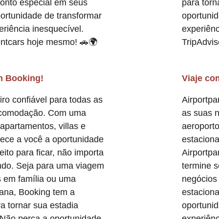
onto especial em seus
para torn
portunidade de transformar
oportuni
iência inesquecível.
experiênc
ntcars hoje mesmo! 🚗🌍
TripAdvi
m Booking!
Viaje co
ro confiável para todas as
Airportpa
acomodação. Com uma
as suas 
 apartamentos, villas e
aeroport
rece a você a oportunidade
estacion
eito para ficar, não importa
Airportp
ndo. Seja para uma viagem
termine 
s em família ou uma
negócios 
ana, Booking tem a
estaciona
a tornar sua estadia
oportuni
. Não perca a oportunidade
experiênc