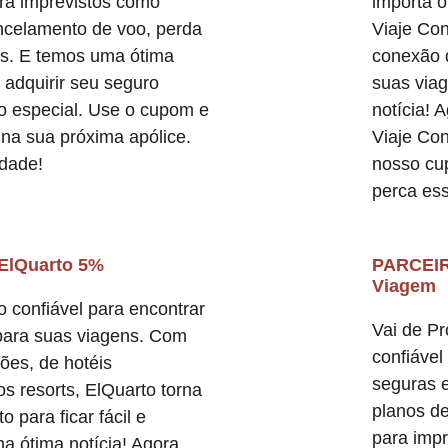
ara imprevistos como
importa 
ncelamento de voo, perda
Viaje Co
s. E temos uma ótima
conexão d
 adquirir seu seguro
suas viag
 especial. Use o cupom e
notícia! 
na sua próxima apólice.
Viaje Co
idade!
nosso cu
perca es
ElQuarto 5%
PARCEIR
Viagem
o confiável para encontrar
Vai de P
para suas viagens. Com
confiável
es, de hotéis
seguras 
s resorts, ElQuarto torna
planos d
o para ficar fácil e
para imp
a ótima notícia! Agora