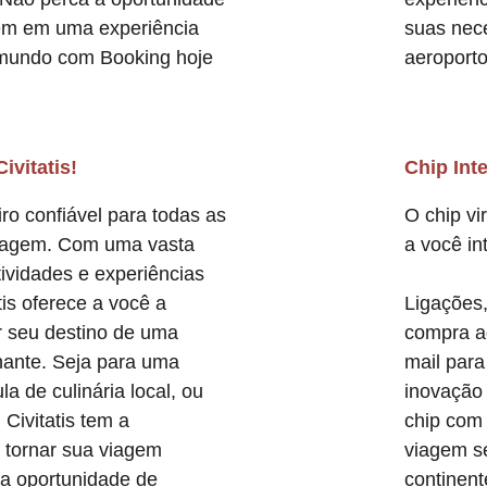
gem em uma experiência
suas nec
 mundo com Booking hoje
aeroport
vitatis!
Chip Int
iro confiável para todas as
O chip vi
iagem. Com uma vasta
a você in
ividades e experiências
is oferece a você a
Ligações,
r seu destino de uma
compra a
nante. Seja para uma
mail para
a de culinária local, ou
inovação
 Civitatis tem a
chip com 
a tornar sua viagem
viagem se
 a oportunidade de
continent