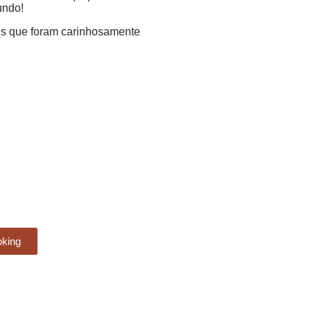
undo!
ões que foram carinhosamente
oking