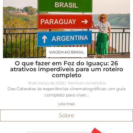
VIAGEM AO BRASIL
O que fazer em Foz do Iguaçu: 26
atrativos imperdíveis para um roteiro
completo
19 de março de 2026
Nenhum comentário
Das Cataratas às experiências cinematográficas: um guia
completo para viver…
Leia mais
Sobre