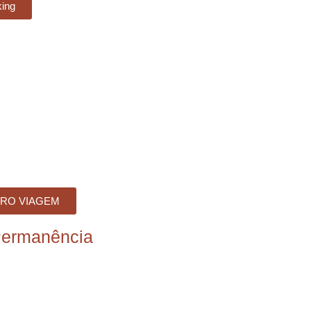
king
RO VIAGEM
Permanência