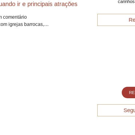
carinhos
ando ir e principais atrações
 comentário
Re
om igrejas barrocas,…
RE
Segu