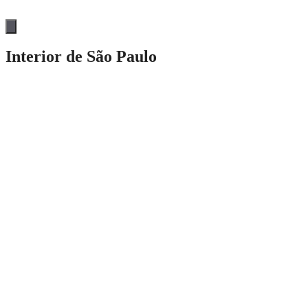
Menu
de
alternância
Interior de São Paulo
de
hambúrguer