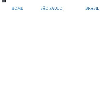
de
alternância
HOME
SÃO PAULO
BRASIL
de
hambúrguer