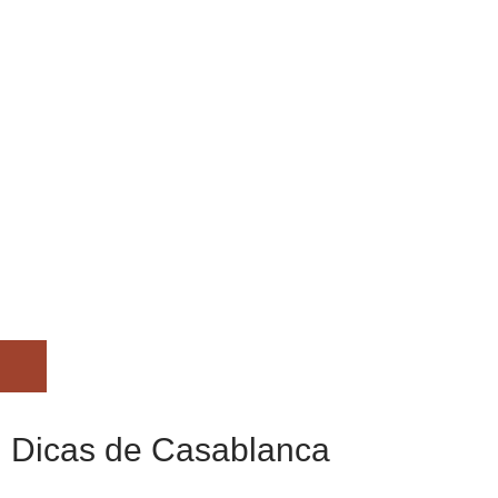
Menu
de
alternância
Dicas de Casablanca
de
hambúrguer