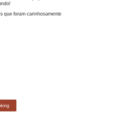
undo!
ões que foram carinhosamente
oking