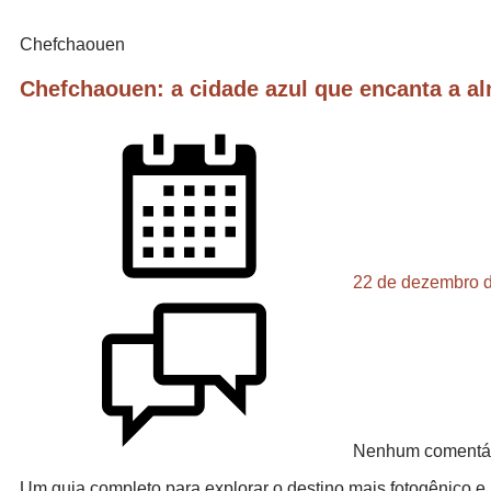
Chefchaouen
Chefchaouen: a cidade azul que encanta a a
22 de dezembro 
Nenhum comentá
Um guia completo para explorar o destino mais fotogênico 