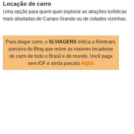
Locação de carro
Uma opção para quem quer explorar as atrações turísticas
mais afastadas de Campo Grande ou de cidades vizinhas.
Para alugar carro, o
SLVIAGENS
indica a Rentcars,
parceira do Blog que reúne as maiores locadoras
de carro de todo o Brasil e do mundo. Você paga
sem IOF e ainda parcela
AQUI
.