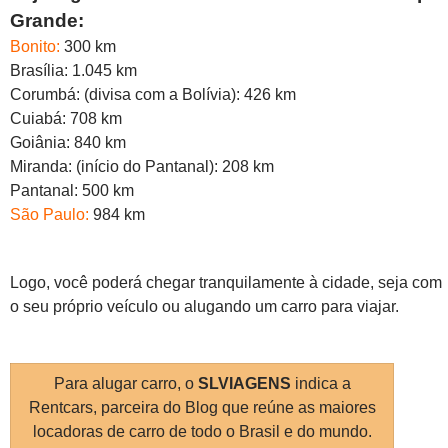
Grande:
Bonito:
300 km
Brasília: 1.045 km
Corumbá: (divisa com a Bolívia): 426 km
Cuiabá: 708 km
Goiânia: 840 km
Miranda: (início do Pantanal): 208 km
Pantanal: 500 km
São
Paulo
:
984 km
Logo, você poderá chegar tranquilamente à cidade, seja com
o seu próprio veículo ou alugando um carro para viajar.
Para alugar carro, o
SLVIAGENS
indica a
Rentcars, parceira do Blog que reúne as maiores
locadoras de carro de todo o Brasil e do mundo.